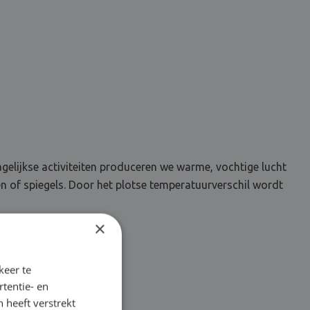
lijkse activiteiten produceren we warme, vochtige lucht
n of spiegels. Door het plotse temperatuurverschil wordt
×
keer te
tentie- en
 heeft verstrekt