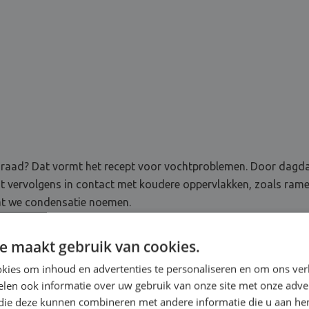
raad? Dat vormt het recept voor vochtproblemen. Door dagdage
mt vervolgens in contact met koudere oppervlakken, zoals rame
wat we condensatie noemen.
e maakt gebruik van cookies.
kies om inhoud en advertenties te personaliseren en om ons ver
len ook informatie over uw gebruik van onze site met onze adver
 die deze kunnen combineren met andere informatie die u aan hen