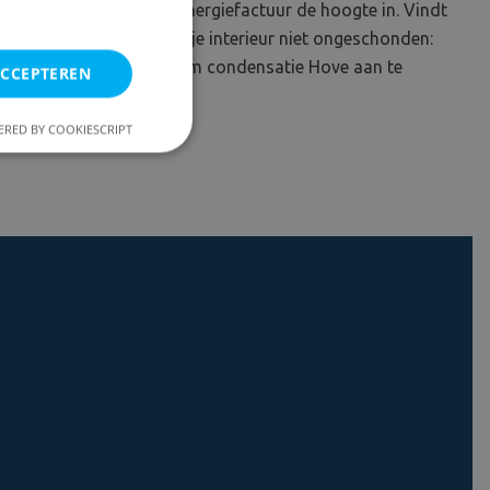
, maar jaagt enkel je energiefactuur de hoogte in. Vindt
. Bovendien blijft ook je interieur niet ongeschonden:
rofessional inschakelen om condensatie Hove aan te
ACCEPTEREN
RED BY COOKIESCRIPT