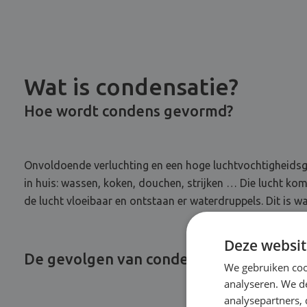
Wat is condensatie?
Hoe wordt condens gevormd?
Onvoldoende verluchting en een hoge luchtvochtigheidsg
in huis: wassen, koken, douchen, strijken … Die lucht ko
de lucht vloeibaar en ontstaan er waterdruppels. Dit is 
Deze websit
De gevolgen van condensatie Hove
We gebruiken coo
analyseren. We de
analysepartners,