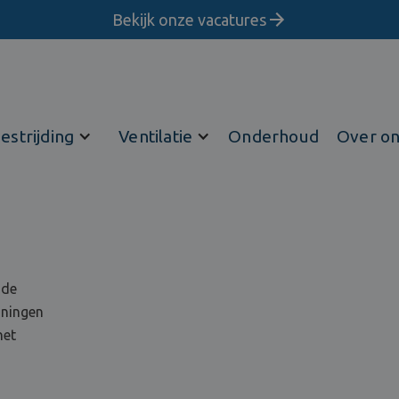
Bekijk onze vacatures
estrijding
Ventilatie
Onderhoud
Over o
 de
oningen
het