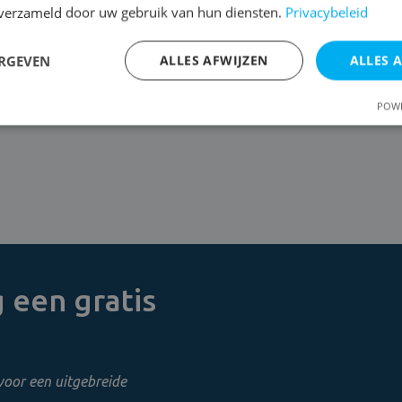
n verzameld door uw gebruik van hun diensten.
Privacybeleid
am, koud gevoel. De verwarming hoger zetten is geen oplossing
ERGEVEN
ALLES AFWIJZEN
ALLES 
 een ideale broedplaats voor schimmels, ongedierte en zwammen
aderende verf … Allemaal zaken die je liever vermijdt! Een p
POWE
 een gratis
voor een uitgebreide