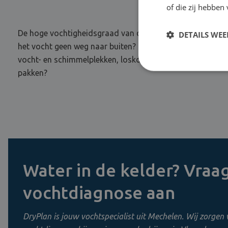
of die zij hebbe
De hoge vochtigheidsgraad van de lucht zorgt voor een kl
DETAILS WE
het vocht geen weg naar buiten? Dan creëer je op termijn
vocht- en schimmelplekken, loskomend behangpapier, afbl
pakken?
Water in de kelder? Vraag
vochtdiagnose aan
DryPlan is jouw vochtspecialist uit Mechelen. Wij zorgen 