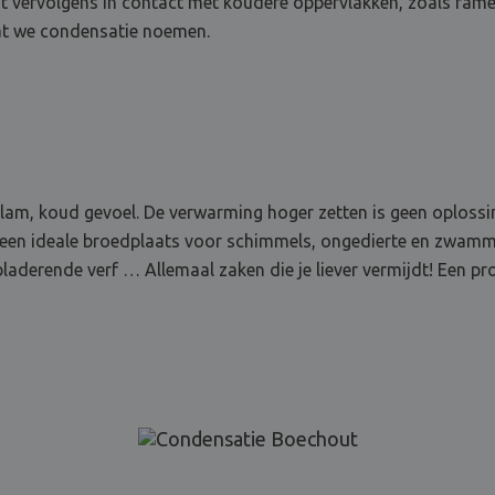
mt vervolgens in contact met koudere oppervlakken, zoals rame
wat we condensatie noemen.
am, koud gevoel. De verwarming hoger zetten is geen oplossing
 een ideale broedplaats voor schimmels, ongedierte en zwammen
aderende verf … Allemaal zaken die je liever vermijdt! Een p