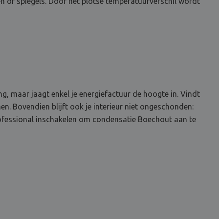
n of spiegels. Door het plotse temperatuurverschil wordt
, maar jaagt enkel je energiefactuur de hoogte in. Vindt
. Bovendien blijft ook je interieur niet ongeschonden:
rofessional inschakelen om condensatie Boechout aan te