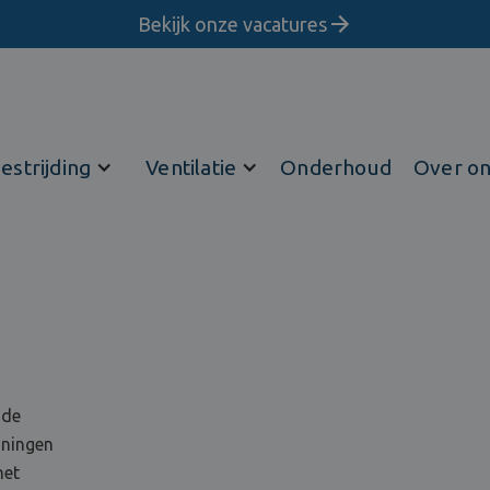
Bekijk onze vacatures
estrijding
Ventilatie
Onderhoud
Over o
 de
oningen
het