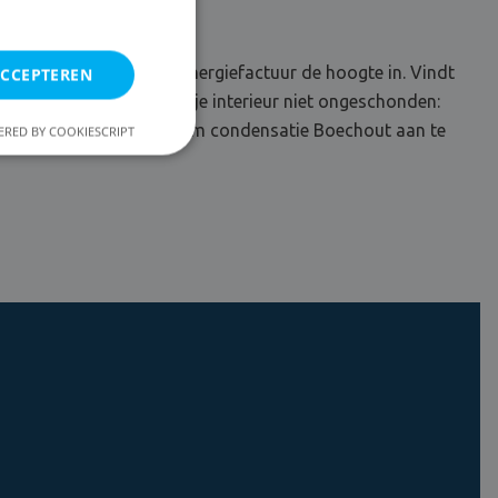
, maar jaagt enkel je energiefactuur de hoogte in. Vindt
ACCEPTEREN
. Bovendien blijft ook je interieur niet ongeschonden:
rofessional inschakelen om condensatie Boechout aan te
RED BY COOKIESCRIPT