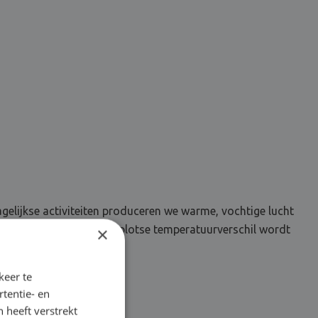
lijkse activiteiten produceren we warme, vochtige lucht
n of spiegels. Door het plotse temperatuurverschil wordt
×
keer te
tentie- en
 heeft verstrekt