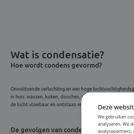
Wat is condensatie?
Hoe wordt condens gevormd?
Onvoldoende verluchting en een hoge luchtvochtigheidsg
in huis: wassen, koken, douchen, strijken … Die lucht ko
de lucht vloeibaar en ontstaan er waterdruppels. Dit is 
Deze websit
We gebruiken coo
analyseren. We de
De gevolgen van condensatie Boechout
analysepartners,