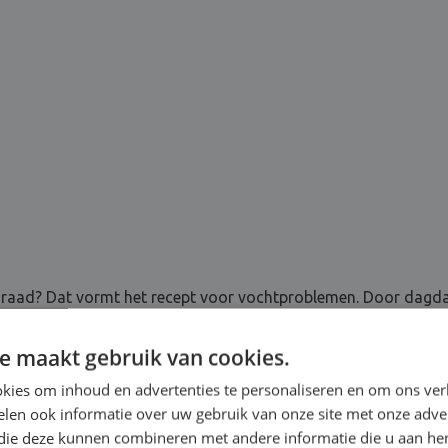
raad? Dat vormt het recept voor vochtproblemen. Door dagdage
mt vervolgens in contact met koudere oppervlakken, zoals rame
wat we condensatie noemen.
e maakt gebruik van cookies.
kies om inhoud en advertenties te personaliseren en om ons ver
len ook informatie over uw gebruik van onze site met onze adver
 die deze kunnen combineren met andere informatie die u aan hen