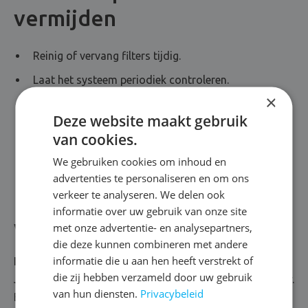
vermijden
Reinig of vervang filters tijdig.
Laat het systeem periodiek controleren.
×
Sluit ventilatieroosters nooit af.
Deze website maakt gebruik
Zorg voor evenwicht tussen toevoer en afvoer.
van cookies.
Monitor luchtvochtigheid en CO₂-niveaus.
We gebruiken cookies om inhoud en
advertenties te personaliseren en om ons
verkeer te analyseren. We delen ook
FAQ over
informatie over uw gebruik van onze site
ventilatieproblemen
met onze advertentie- en analysepartners,
die deze kunnen combineren met andere
informatie die u aan hen heeft verstrekt of
Hoe weet ik of mijn ventilatie correct werkt?
die zij hebben verzameld door uw gebruik
Je ervaart frisse lucht, geen condens en geen muffe geur.
van hun diensten.
Privacybeleid
Bij twijfel laat je een meting uitvoeren.