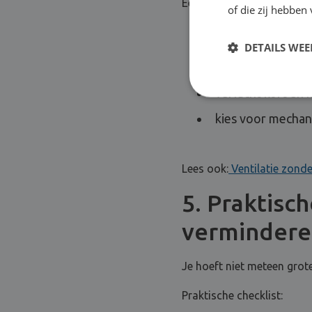
Een aanpak die meestal w
of die zij hebbe
voer vocht af aan
DETAILS WE
zorg voor toevoe
verlucht kort en 
kies voor mechanis
Lees ook:
Ventilatie zonde
5. Praktisc
verminder
Je hoeft niet meteen grote
Praktische checklist: