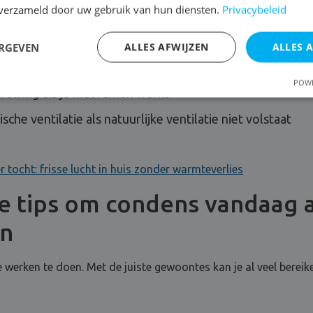
erkt:
n verzameld door uw gebruik van hun diensten.
Privacybeleid
 de bron, vooral in badkamer, keuken en wasplaats
ERGEVEN
ALLES AFWIJZEN
ALLES 
r in leefruimtes en slaapkamers
POWE
krachtig als je met ramen werkt
che ventilatie als natuurlijke ventilatie niet volstaat
r tocht: frisse lucht in huis zonder warmteverlies
he tips om condens vandaag a
en
 werken te doen. Met de juiste gewoontes kan je al veel bereik