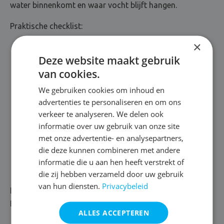
water binnenkomt en waar vocht blijft hangen.
Praktische checklist:
×
controleer gevel en voegwerk op scheurtjes en
Deze website maakt gebruik
zwakke zones
van cookies.
check raam- en dakdetails, vooral kitnaden en
dorpels
We gebruiken cookies om inhoud en
advertenties te personaliseren en om ons
hou kelder ordelijk en kijk of er condens of muffe
verkeer te analyseren. We delen ook
geur ontstaat
informatie over uw gebruik van onze site
verlucht kort en krachtig, ook als het buiten nat is
met onze advertentie- en analysepartners,
pak vochtplekken meteen aan en wacht niet tot de
die deze kunnen combineren met andere
winter
informatie die u aan hen heeft verstrekt of
die zij hebben verzameld door uw gebruik
van hun diensten.
Privacybeleid
Lees ook:
Onderhoudsplan tegen vocht
Bekijk ook:
alle vochtbestrijdingen
ALLES ACCEPTEREN