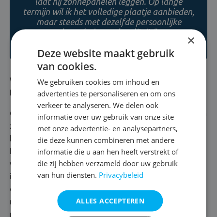
laat hij zonnepanelen leggen. Op lange
termijn wil ik het volledige plaatje aanbieden,
maar steeds met dezelfde persoonlijke
benadering en kwaliteit.”
×
Deze website maakt gebruik
van cookies.
Wij duimen alvast mee. Om af te sluiten: wat is jouw
We gebruiken cookies om inhoud en
advertenties te personaliseren en om ons
levensmotto?
verkeer te analyseren. We delen ook
Glenn:
“Durven doen, dat is mijn ding. Veel mensen laten
informatie over uw gebruik van onze site
zich tegenhouden, omdat ze bang zijn. Ik ben nog altijd
met onze advertentie- en analysepartners,
blij dat ik in 2009 mijn angst om te ondernemen opzij
die deze kunnen combineren met andere
informatie die u aan hen heeft verstrekt of
heb gezet. Na de bankencrisis brak er op economisch
die zij hebben verzameld door uw gebruik
vlak een moeilijke tijd aan. Ik werd vaak uitgelachen toen
van hun diensten.
Privacybeleid
ik zei dat ik zelfstandig wou worden. “Waarom zou je in
deze periode je job opzeggen?”, vroegen ze me. Ik heb
ALLES ACCEPTEREN
niet geluisterd, de stap toch gezet en tot nu toe draait
mijn zaak goed. Het is zo belangrijk om je dromen na te