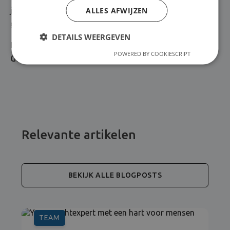
ALLES AFWIJZEN
jagen. Sinds ik ondernemer ben, voel ik me elke dag
gelukkig in mijn job, en dat is voor mij onbetaalbaar.”
DETAILS WEERGEVEN
Een inspirerende gedachte! Bedankt voor dit interview
POWERED BY COOKIESCRIPT
Glenn, en veel succes met alles wat je onderneemt.
Relevante artikelen
BEKIJK ALLE BLOGPOSTS
TEAM