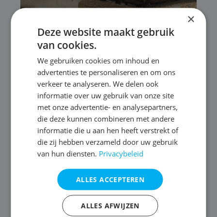
×
Deze website maakt gebruik
van cookies.
We gebruiken cookies om inhoud en
advertenties te personaliseren en om ons
verkeer te analyseren. We delen ook
informatie over uw gebruik van onze site
PROJECTEN
met onze advertentie- en analysepartners,
die deze kunnen combineren met andere
Van injecteren, tot renoveren:
informatie die u aan hen heeft verstrekt of
totaalaanpak voor woonst in
die zij hebben verzameld door uw gebruik
Heffen
van hun diensten.
Privacybeleid
MEER LEZEN
ALLES ACCEPTEREN
ALLES AFWIJZEN